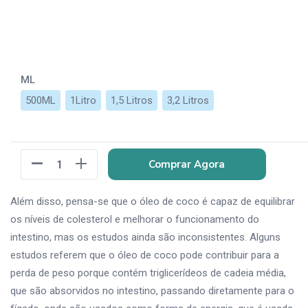
ML
Consulte o frete e o prazo de entrega:
500ML
1Litro
1,5 Litros
3,2 Litros
Consultar
Não sei meu cep
Comprar Agora
Além disso, pensa-se que o óleo de coco é capaz de equilibrar
os níveis de colesterol e melhorar o funcionamento do
intestino, mas os estudos ainda são inconsistentes.
Alguns
estudos referem que o óleo de coco pode contribuir para a
perda de peso porque contém triglicerídeos de cadeia média,
que são absorvidos no intestino, passando diretamente para o