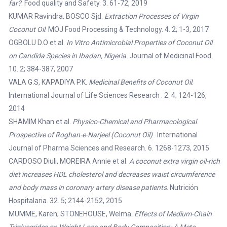
far?
. Food quality and Safety. 3. 61-72, 2019
KUMAR Ravindra, BOSCO Sjd.
Extraction Processes of Virgin
Coconut Oil
. MOJ Food Processing & Technology. 4. 2; 1-3, 2017
OGBOLU D.O et al.
In Vitro Antimicrobial Properties of Coconut Oil
on Candida Species in Ibadan, Nigeria
. Journal of Medicinal Food.
10. 2; 384-387, 2007
VALA G.S, KAPADIYA P.K.
Medicinal Benefits of Coconut Oil
.
International Journal of Life Sciences Research . 2. 4; 124-126,
2014
SHAMIM Khan et al.
Physico-Chemical and Pharmacological
Prospective of Roghan-e-Narjeel (Coconut Oil)
. International
Journal of Pharma Sciences and Research. 6. 1268-1273, 2015
CARDOSO Diuli, MOREIRA Annie et al.
A coconut extra virgin oil-rich
diet increases HDL cholesterol and decreases waist circumference
and body mass in coronary artery disease patients
. Nutrición
Hospitalaria. 32. 5; 2144-2152, 2015
MUMME, Karen; STONEHOUSE, Welma.
Effects of Medium-Chain
Triglycerides on Weight Loss and Body Composition: A Meta-