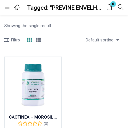
0
Tagged: "PREVINE ENVELHECIMENTO."
Entrar
Registro
Showing the single result
Digite seu nome de usuário e senha para fazer o login.
Default sorting
Filtro
Lembrar-me
Senha perdida?
CACTINEA + MOROSIL 30 DOSES 60 CÁPSULAS
(0)