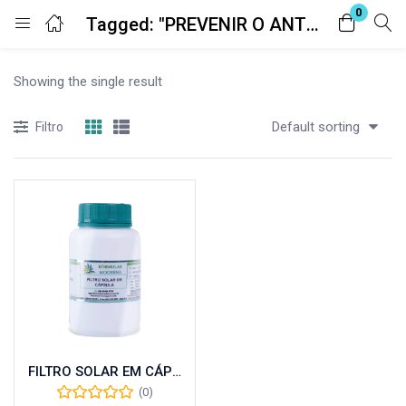
0
Tagged: "PREVENIR O ANTI-ENVELHECIMENTO"
Entrar
Registro
Showing the single result
Digite seu nome de usuário e senha para fazer o login.
Default sorting
Filtro
Lembrar-me
Senha perdida?
FILTRO SOLAR EM CÁPSULA 30 CÁPSULAS
(0)