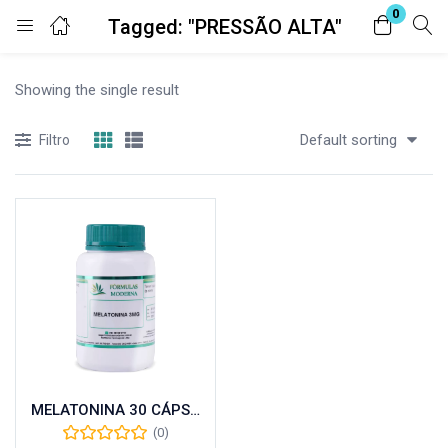
0
Tagged: "PRESSÃO ALTA"
Entrar
Registro
Showing the single result
Digite seu nome de usuário e senha para fazer o login.
Default sorting
Filtro
Lembrar-me
Senha perdida?
MELATONINA 30 CÁPSULAS
(0)