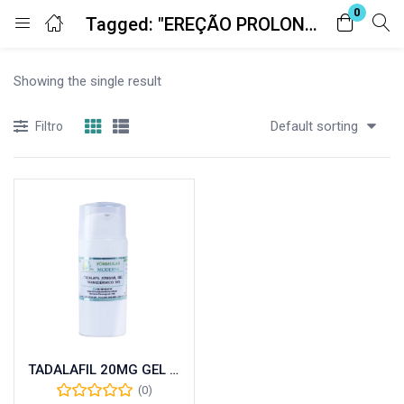
0
Tagged: "EREÇÃO PROLONGADA"
Entrar
Registro
Showing the single result
Digite seu nome de usuário e senha para fazer o login.
Default sorting
Filtro
Lembrar-me
Senha perdida?
TADALAFIL 20MG GEL TRANSDERMICO
(0)