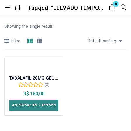
0
Tagged: "ELEVADO TEMPO DE MEIA VIDA"
Entrar
Registro
Showing the single result
Digite seu nome de usuário e senha para fazer o login.
Default sorting
Filtro
TADALAFIL 20MG GEL TRANSDERMICO
Lembrar-me
Senha perdida?
(0)
R$
150,00
Adicionar ao Carrinho