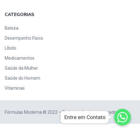
CATEGORIAS
Beleza
Desempenho Físico
Líbido
Medicamentos
Saúde da Mulher
Saúde do Homem
Vitaminas
WhatsApp
WhatsApp
Fórmulas Moderna © 2022 – Todos os direitos reservados.
Entre em Contato
WhatsApp