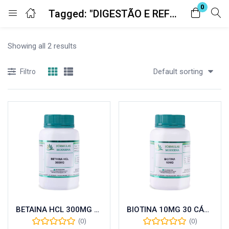
0
Tagged: "DIGESTÃO E REFLUXO"
Entrar
Registro
Showing all 2 results
Digite seu nome de usuário e senha para fazer o login.
Default sorting
Filtro
Lembrar-me
Senha perdida?
BETAINA HCL 300MG 60 CÁPSULAS
BIOTINA 10MG 30 CÁPSULAS
(0)
(0)