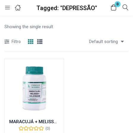
0
Tagged: "DEPRESSÃO"
Entrar
Registro
Showing the single result
Digite seu nome de usuário e senha para fazer o login.
Default sorting
Filtro
Lembrar-me
Senha perdida?
MARACUJÁ + MELISSA + VALERIANE 60 CÁPSULAS
(0)