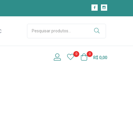
C
0
0
R$
0,00