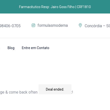
Farmacêutico Resp: Jairo Goss Filho | CRF1810
formulasmoderna
 98406-0705
Concórdia – S
a
Blog
Entre em Contato
Deal ended.
age & come back often so you don't miss it!