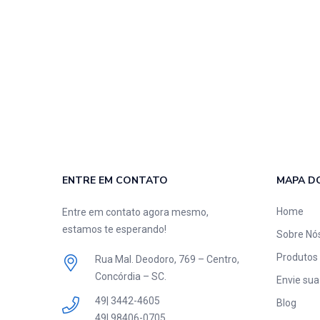
ENTRE EM CONTATO
MAPA DO
Home
Entre em contato agora mesmo,
estamos te esperando!
Sobre Nó
Produtos
Rua Mal. Deodoro, 769 – Centro,
Concórdia – SC.
Envie sua
49| 3442-4605
Blog
49| 98406-0705