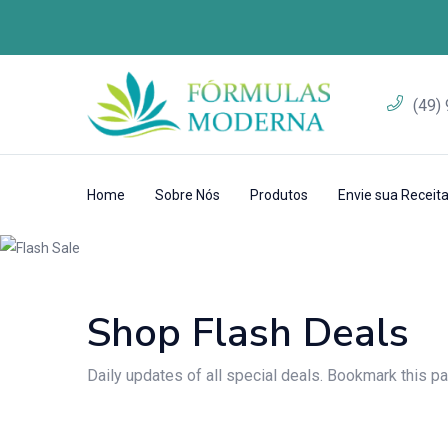
(49)
Home
Sobre Nós
Produtos
Envie sua Receit
Flash Sale
início
/
Página
Shop Flash Deals
Daily updates of all special deals. Bookmark this p